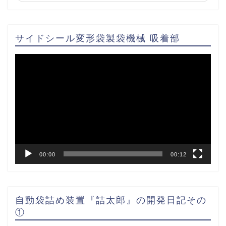
サイドシール変形袋製袋機械 吸着部
動
画
プ
レ
ー
ヤ
ー
00:00
00:12
自動袋詰め装置『詰太郎』の開発日記その
①