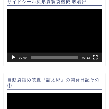
サイドシール変形袋製袋機械 吸着部
動
画
プ
レ
ー
ヤ
ー
00:00
00:12
自動袋詰め装置『詰太郎』の開発日記その
①
動
画
プ